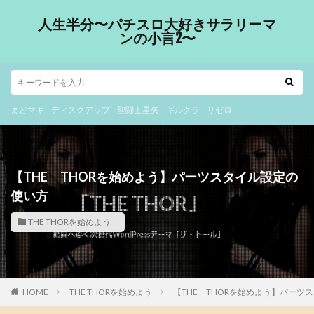
人生半分〜パチスロ大好きサラリーマ
ンの小言2〜
まどマギ
ディスクアップ
聖闘士星矢
ギルクラ
リゼロ
【THE THORを始めよう】パーツスタイル設定の
使い方
THE THORを始めよう
HOME
THE THORを始めよう
【THE THORを始めよう】パーツ