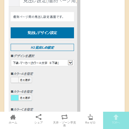
ホーム
シェア
天井・ゾーン早見
Re:ゼロ
TOPへ
表