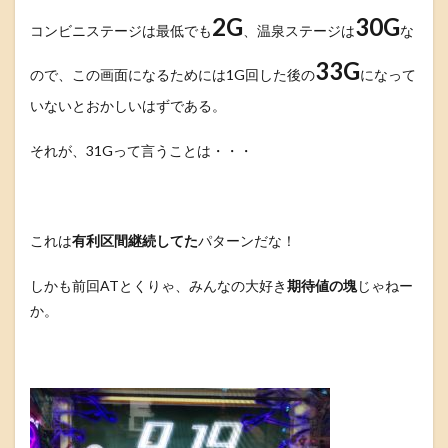
2G
30G
コンビニステージは最低でも
、温泉ステージは
な
33G
ので、この画面になるためには1G回した後の
になって
いないとおかしいはずである。
それが、31Gって言うことは・・・
これは
有利区間継続してた
パターンだな！
しかも前回ATとくりゃ、みんなの大好き
期待値の塊
じゃねー
か。