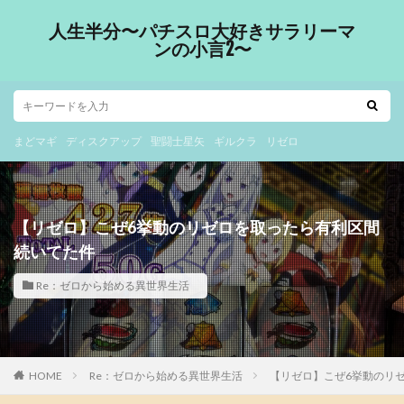
人生半分〜パチスロ大好きサラリーマ
ンの小言2〜
まどマギ
ディスクアップ
聖闘士星矢
ギルクラ
リゼロ
【リゼロ】こぜ6挙動のリゼロを取ったら有利区間
続いてた件
Re：ゼロから始める異世界生活
HOME
Re：ゼロから始める異世界生活
【リゼロ】こぜ6挙動のリ