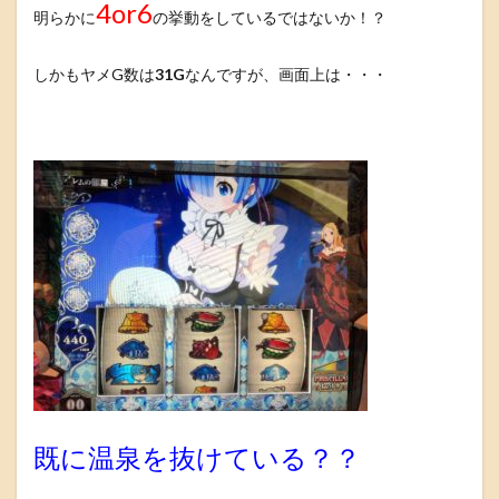
4or6
明らかに
の挙動をしているではないか！？
しかもヤメG数は
31G
なんですが、画面上は・・・
既に温泉を抜けている？？