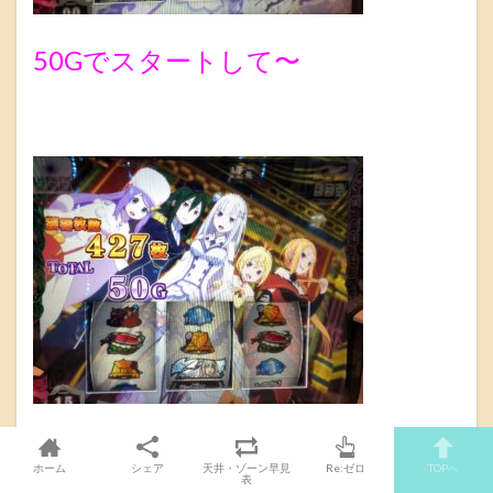
50Gでスタートして〜
50Gで終わる・・・
ホーム
シェア
天井・ゾーン早見
Re:ゼロ
TOPへ
表