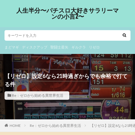
人生半分〜パチスロ大好きサラリーマ
ンの小言2〜
まどマギ
ディスクアップ
聖闘士星矢
ギルクラ
リゼロ
【リゼロ】設定6なら21時過ぎからでも余裕で打て
る件
Re：ゼロから始める異世界生活
HOME
Re：ゼロから始める異世界生活
【リゼロ】設定6なら21時