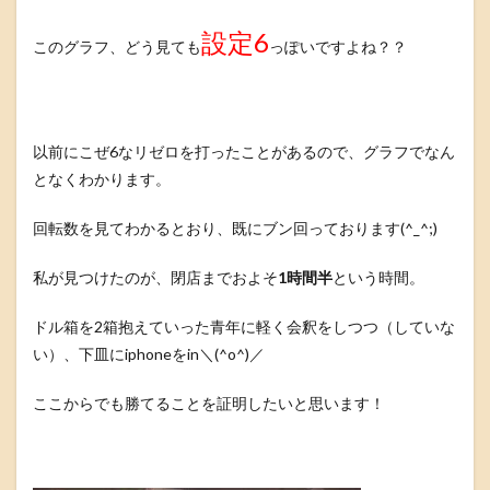
設定6
このグラフ、どう見ても
っぽいですよね？？
以前にこぜ6なリゼロを打ったことがあるので、グラフでなん
となくわかります。
回転数を見てわかるとおり、既にブン回っております(^_^;)
私が見つけたのが、閉店までおよそ
1時間半
という時間。
ドル箱を2箱抱えていった青年に軽く会釈をしつつ（していな
い）、下皿にiphoneをin＼(^o^)／
ここからでも勝てることを証明したいと思います！