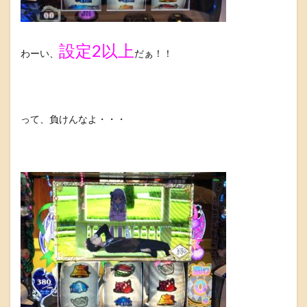
設定2以上
わーい、
だぁ！！
って、負けんなよ・・・