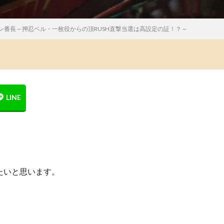
ン番長～押忍ベル・一枚役からの頂RUSH直撃当選は高設定の証！？～
たいと思います。