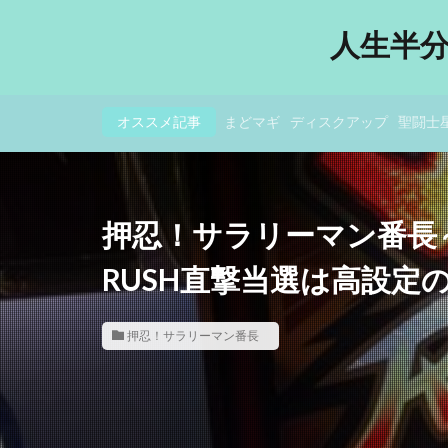
人生半
オススメ記事
まどマギ
ディスクアップ
聖闘士
押忍！サラリーマン番長
RUSH直撃当選は高設定
押忍！サラリーマン番長