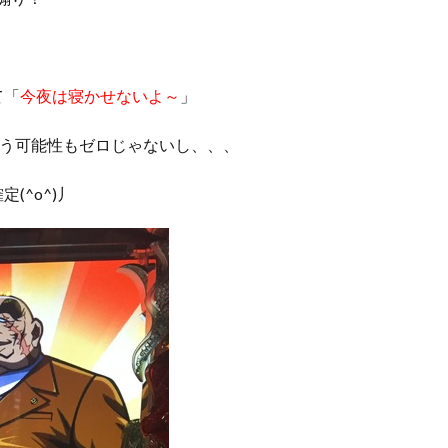
て「
今夜は寝かせないよ～
」
いう可能性もゼロじゃないし、、、
(^o^)丿