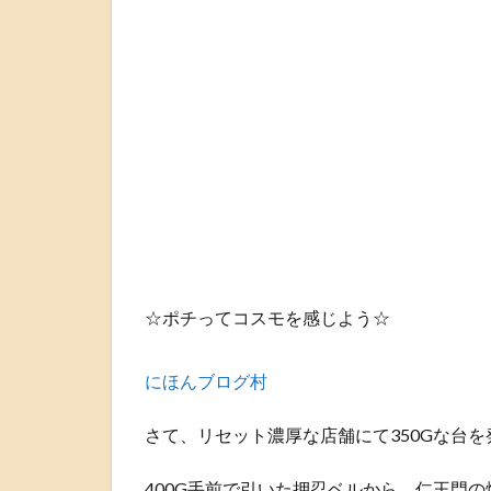
☆ポチってコスモを感じよう☆
にほんブログ村
さて、リセット濃厚な店舗にて350Gな台を
400G手前で引いた押忍ベルから、仁王門の