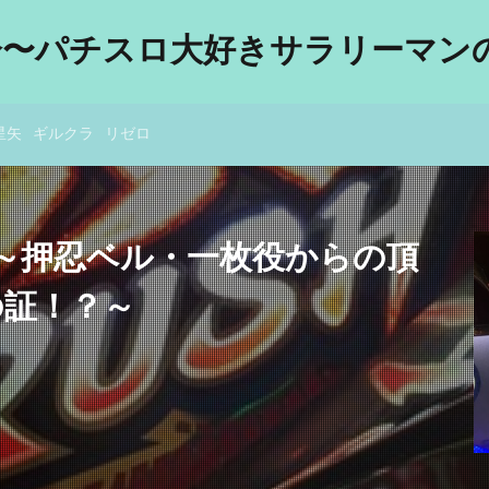
分〜パチスロ大好きサラリーマンの
星矢
ギルクラ
リゼロ
～押忍ベル・一枚役からの頂
の証！？～