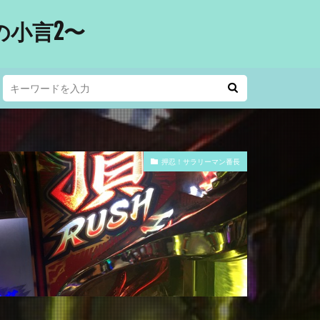
小言2〜
押忍！サラリーマン番長