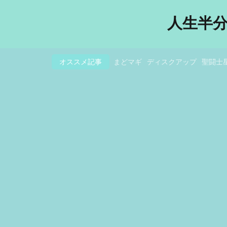
人生半
オススメ記事
まどマギ
ディスクアップ
聖闘士