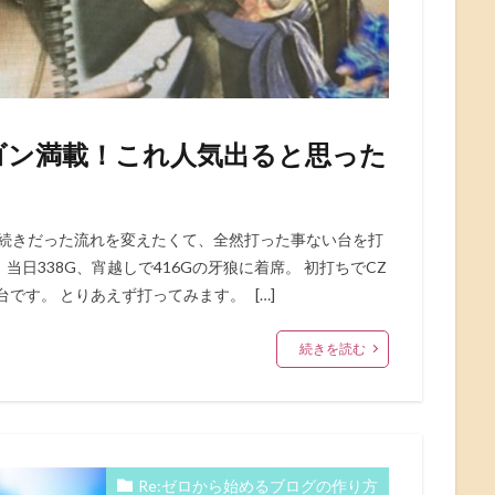
ゴン満載！これ人気出ると思った
け続きだった流れを変えたくて、全然打った事ない台を打
当日338G、宵越しで416Gの牙狼に着席。 初打ちでCZ
です。 とりあえず打ってみます。 […]
続きを読む
Re:ゼロから始めるブログの作り方