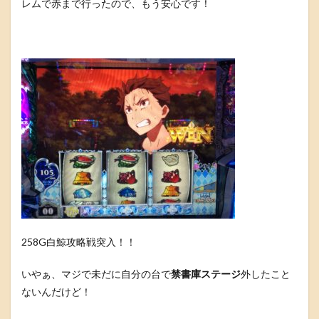
レムで赤まで行ったので、もう安心です！
258G白鯨攻略戦突入！！
いやぁ、マジで未だに自分の台で
禁書庫ステージ
外したこと
ないんだけど！