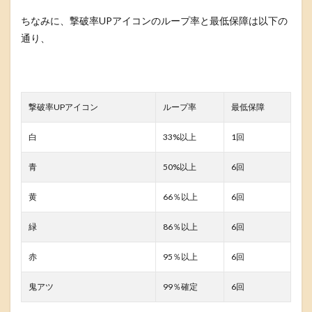
ちなみに、撃破率UPアイコンのループ率と最低保障は以下の
通り、
撃破率UPアイコン
ループ率
最低保障
白
33%以上
1回
青
50%以上
6回
黄
66％以上
6回
緑
86％以上
6回
赤
95％以上
6回
鬼アツ
99％確定
6回