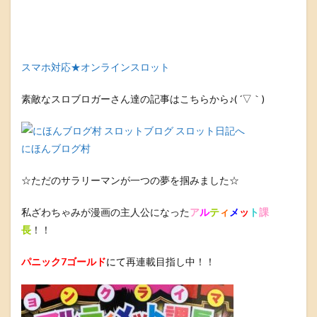
スマホ対応★オンラインスロット
素敵なスロブロガーさん達の記事はこちらから♪( ´▽｀)
にほんブログ村
☆ただのサラリーマンが一つの夢を掴みました☆
私ざわちゃみが漫画の主人公になった
ア
ル
テ
ィ
メ
ッ
ト
課
長
！！
パニック7ゴールド
にて
再連載目指し中！！