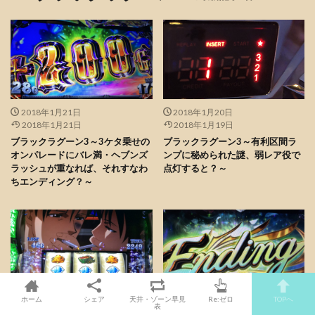
2018年1月21日
2018年1月20日
2018年1月21日
2018年1月19日
ブラックラグーン3～3ケタ乗せの
ブラックラグーン3～有利区間ラ
オンパレードにバレ満・ヘブンズ
ンプに秘められた謎、弱レア役で
ラッシュが重なれば、それすなわ
点灯すると？～
ちエンディング？～
ホーム
シェア
天井・ゾーン早見
Re:ゼロ
TOPへ
2018年1月14日
2018年1月14日
表
2018年1月14日
2018年1月14日