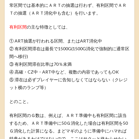
常区間では基本的にＡＲＴの抽選は行わず、有利区間でＡＲ
Ｔの抽選（ＡＲＴ消化中も含む）を行います。
有利区間
の主な特徴としては、
① ART抽選が行われる区間、またはART消化中
② 有利区間滞在は最長で1500G(1500G消化で強制的に通常区
間へ移行)
③ 有利区間滞在比率は70％未満
④ 高確・CZ中・ART中など、複数の内容であってもOK
⑤ 滞在は必ずプレイヤーに告知しなくてはならない（クレジ
ット横のランプ等）
とのこと。
有利区間のＧ数は、例えば、ＡＲＴ準備中も有利区間に該当
するため、ＡＲＴ準備中に50Ｇ消化した場合は有利区間を50
Ｇ消化した計算になる。まどマギのように準備中にハマれば
特典があるわけではないので、ここはサクッと終わらせたい