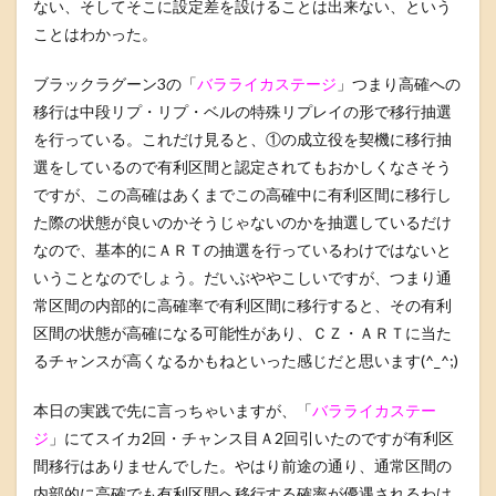
ない、そしてそこに設定差を設けることは出来ない、という
ことはわかった。
ブラックラグーン3の「
バラライカステージ
」つまり高確への
移行は中段リプ・リプ・ベルの特殊リプレイの形で移行抽選
を行っている。これだけ見ると、①の成立役を契機に移行抽
選をしているので有利区間と認定されてもおかしくなさそう
ですが、この高確はあくまでこの高確中に有利区間に移行し
た際の状態が良いのかそうじゃないのかを抽選しているだけ
なので、基本的にＡＲＴの抽選を行っているわけではないと
いうことなのでしょう。だいぶややこしいですが、つまり通
常区間の内部的に高確率で有利区間に移行すると、その有利
区間の状態が高確になる可能性があり、ＣＺ・ＡＲＴに当た
るチャンスが高くなるかもねといった感じだと思います(^_^;)
本日の実践で先に言っちゃいますが、「
バラライカステー
ジ
」にてスイカ2回・チャンス目Ａ2回引いたのですが有利区
間移行はありませんでした。やはり前途の通り、通常区間の
内部的に高確でも有利区間へ移行する確率が優遇されるわけ