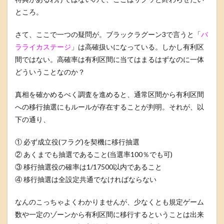
ところ。
さて、ここで一つの疑問が。ブラックラグーン3で言うと「
バ
ラライカステージ
」は高確扱いになっている。しかし有利区
間ではない。高確率は有利区間に当てはまるはずなのに一体
どういうことなのか？
真相を確かめるべく調査を進めると、通常区間から有利区間
への移行抽選にもルールが存在することが判明。それが、以
下の通り、
① 必ず成立役(フラグ)を契機に移行抽選
② あくまでも抽選であること(当選率100％でも可)
③ 移行抽選役の確率は1/17500以内であること
④ 移行抽選は全設定共通でなければならない
なんのこっちゃよくわかりませんが、少なくとも規定ゲーム
数や一定のゾーンから有利区間に移行するということは出来