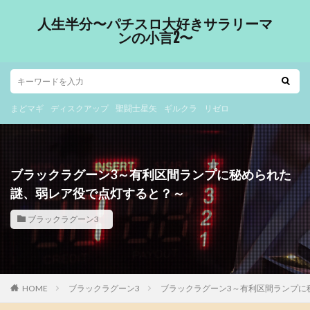
人生半分〜パチスロ大好きサラリーマ
ンの小言2〜
まどマギ
ディスクアップ
聖闘士星矢
ギルクラ
リゼロ
ブラックラグーン3～有利区間ランプに秘められた
謎、弱レア役で点灯すると？～
ブラックラグーン3
HOME
ブラックラグーン3
ブラックラグーン3～有利区間ランプに