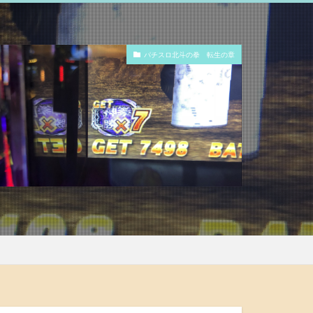
パチスロ北斗の拳 転生の章