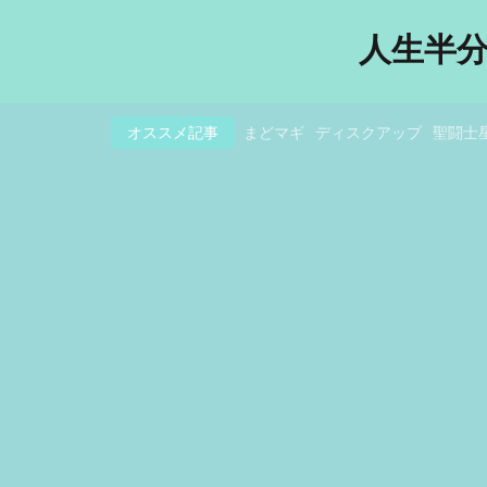
人生半
オススメ記事
まどマギ
ディスクアップ
聖闘士