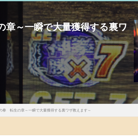
の章～一瞬で大量獲得する裏ワ
の拳 転生の章～一瞬で大量獲得する裏ワザ教えます～