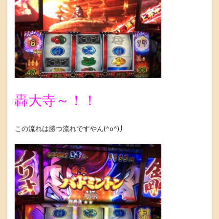
轟大寺～！！
この流れは勝つ流れですやん(^o^)丿