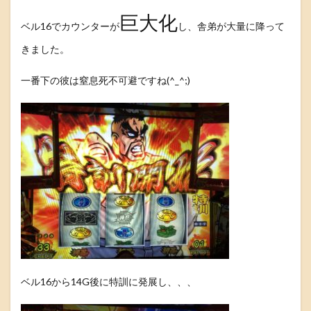
巨大化
ベル16でカウンターが
し、舎弟が大量に降って
きました。
一番下の彼は窒息死不可避ですね(^_^;)
ベル16から14G後に特訓に発展し、、、