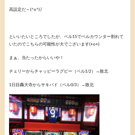
高設定だ～(^o^)丿
といいたいところでしたが、ベル15でベルカウンター割れて
いたのでこちらの可能性が大でございます(+o+)
まぁ、当たったからいいや！
チェリーからチャッピーラグビー（ベル1/2）→敗北
1日目轟大寺からサキバド（ベル0/3）→敗北