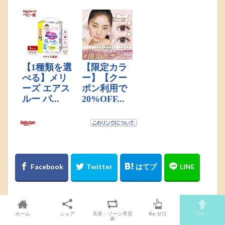
ホーム
シェア
天井・ゾーン早見
Re:ゼロ
TOPへ
表