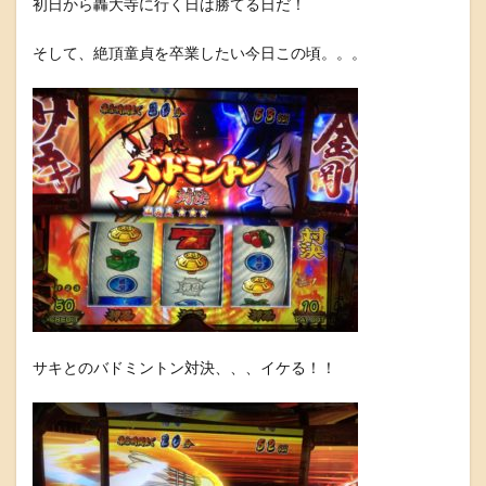
初日から轟大寺に行く日は勝てる日だ！
そして、絶頂童貞を卒業したい今日この頃。。。
サキとのバドミントン対決、、、イケる！！