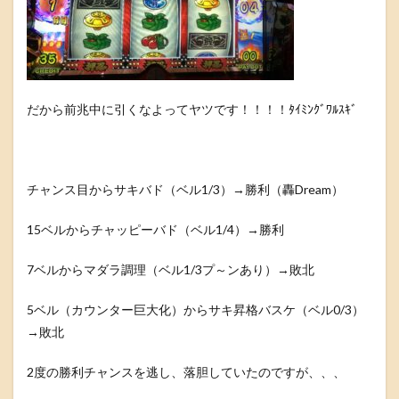
だから前兆中に引くなよってヤツです！！！！ﾀｲﾐﾝｸﾞﾜﾙｽｷﾞ
チャンス目からサキバド（ベル1/3）→勝利（轟Dream）
15ベルからチャッピーバド（ベル1/4）→勝利
7ベルからマダラ調理（ベル1/3プ～ンあり）→敗北
5ベル（カウンター巨大化）からサキ昇格バスケ（ベル0/3）
→敗北
2度の勝利チャンスを逃し、落胆していたのですが、、、