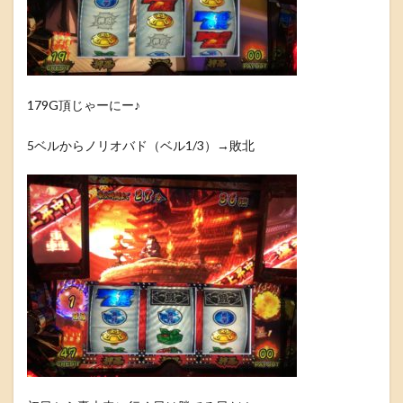
179G頂じゃーにー♪
5ベルからノリオバド（ベル1/3）→敗北