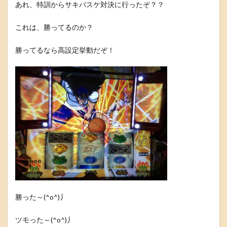
あれ、特訓からサキバスケ対決に行ったぞ？？
これは、勝ってるのか？
勝ってるなら高設定挙動だぞ！
勝った～(^o^)丿
ツモった～(^o^)丿