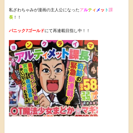
私ざわちゃみが漫画の主人公になった
ア
ル
テ
ィ
メ
ッ
ト
課
長
！！
パニック7ゴールド
にて
再連載目指し中！！