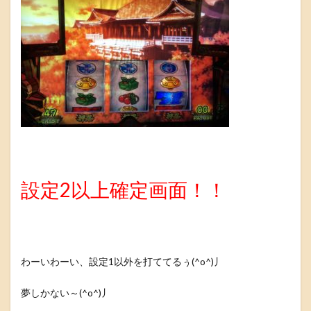
設定2以上確定画面！！
わーいわーい、設定1以外を打ててるぅ(^o^)丿
夢しかない～(^o^)丿