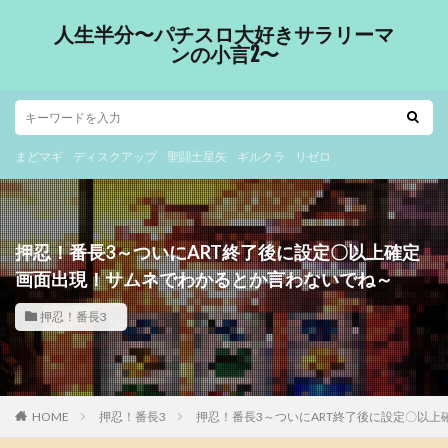
人生半分〜パチスロ大好きサラリーマ
ンの小言2〜
まどマギ
ディスクアップ
聖闘士星矢
ギルクラ
リゼロ
押忍！番長3～ついにART終了後に設定〇以上確定
画面出現！サムネでわかるとか言わないでね～
押忍！番長3
HOME
押忍！番長3
押忍！番長3～ついにART終了後に設定〇以