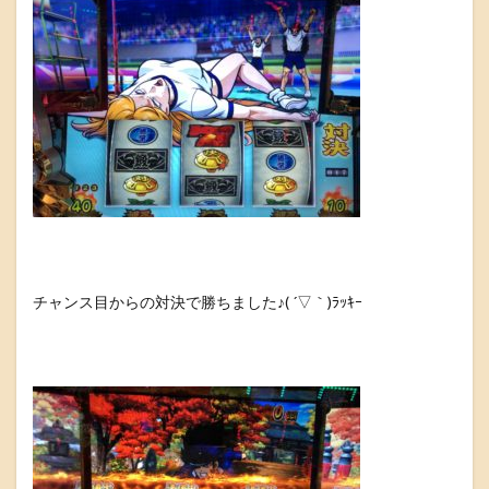
チャンス目からの対決で勝ちました♪( ´▽｀)ﾗｯｷｰ