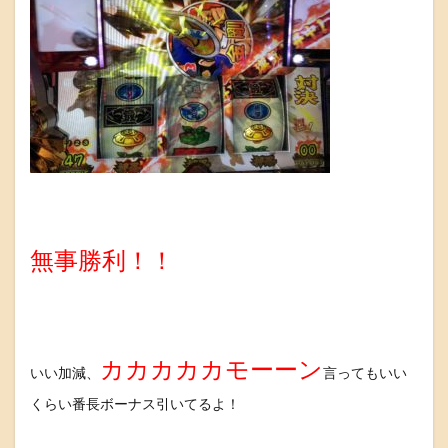
無事勝利！！
カカカカカモーーン
いい加減、
言ってもいい
くらい番長ボーナス引いてるよ！