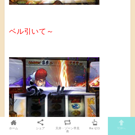
ベル引いて～
ホーム
シェア
天井・ゾーン早見
Re:ゼロ
TOPへ
表