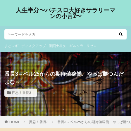
人生半分〜パチスロ大好きサラリーマ
ンの小言2〜
まどマギ
ディスクアップ
聖闘士星矢
ギルクラ
リゼロ
番長3～ベル25からの期待値稼働、やっぱ勝つんだ
よな～
押忍！番長3
HOME
押忍！番長3
番長3～ベル25からの期待値稼働、やっぱ勝つ