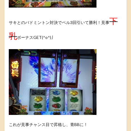
下
サキとのバドミントン対決でベル3回引いて勝利！見事
乳
ボーナスGET(^o^)丿
これが見事チャンス目で昇格し、青BBに！