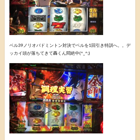
ベル39ノリオバドミントン対決でベルを1回引き特訓へ。。デ
ッカイ頭が落ちてきて轟くん悶絶中(^_^;)