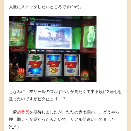
大量にストックしたいところです(^o^)丿
ちなみに、左リールのズルすべりが見たくて中下段に2連七を
狙ったのですがビタ止まり！？
一瞬
超番長
を期待しましたが、ただの赤七揃い。。どうやら
押し順ナビが逆だったみたいで、リアル間違いしてました
(^_^;)