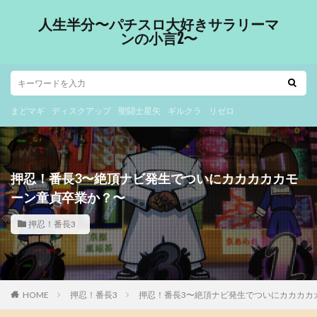
人生半分〜パチスロ大好きサラリーマ
ンの小言2〜
まどマギ
ディスクアップ
聖闘士星矢
ギルクラ
リゼロ
押忍！番長3〜絶頂ナビ発生でついにカカカカカモ
ーン童貞卒業か？〜
押忍！番長3
HOME
押忍！番長3
押忍！番長3〜絶頂ナビ発生でついにカカカカ