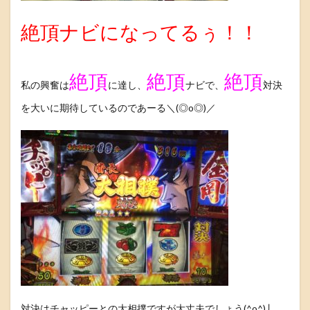
絶頂ナビになってるぅ！！
絶頂
絶頂
絶頂
私の興奮は
に達し、
ナビで、
対決
を大いに期待しているのであーる＼(◎o◎)／
対決はチャッピーとの大相撲ですが大丈夫でしょう(^o^)丿