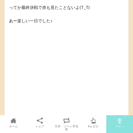
ってか最終決戦で赤も見たことないよ(T_T)
あー楽しい一日でした♪
ホーム
シェア
天井・ゾーン早見
Re:ゼロ
TOPへ
表