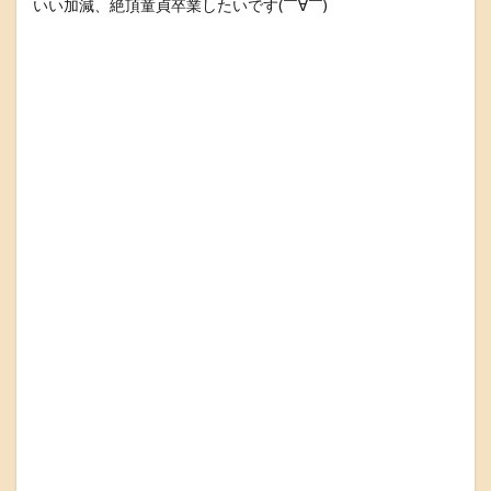
いい加減、絶頂童貞卒業したいです(￣∀￣)