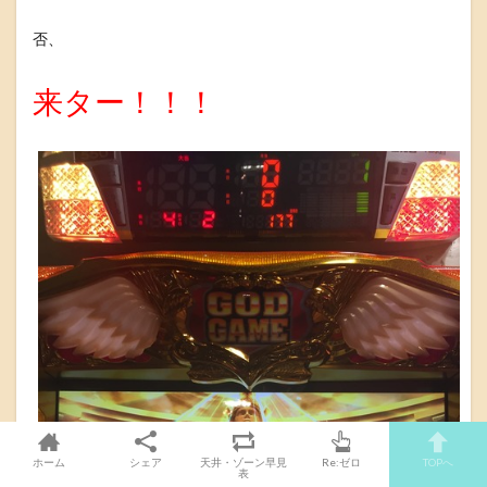
否、
来ター！！！
ホーム
シェア
天井・ゾーン早見
Re:ゼロ
TOPへ
表