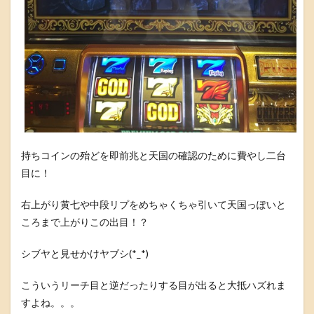
持ちコインの殆どを即前兆と天国の確認のために費やし二台
目に！
右上がり黄七や中段リプをめちゃくちゃ引いて天国っぽいと
ころまで上がりこの出目！？
シブヤと見せかけヤブシ(*_*)
こういうリーチ目と逆だったりする目が出ると大抵ハズれま
すよね。。。