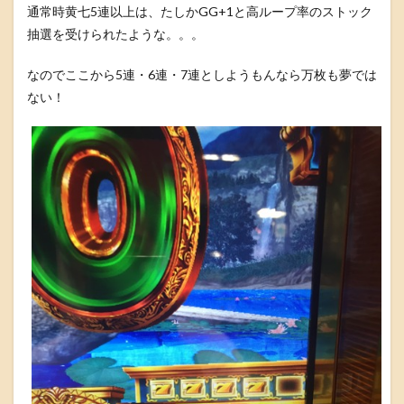
通常時黄七5連以上は、たしかGG+1と高ループ率のストック
抽選を受けられたような。。。
なのでここから5連・6連・7連としようもんなら万枚も夢では
ない！