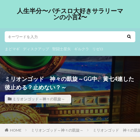
人生半分〜パチスロ大好きサラリーマ
ンの小言2〜
まどマギ
ディスクアップ
聖闘士星矢
ギルクラ
リゼロ
ミリオンゴッド 神々の凱旋～GG中、黄七4連した
後止める？止めない？～
ミリオンゴッド～神々の凱旋～
HOME
ミリオンゴッド～神々の凱旋～
ミリオンゴッド 神々の凱