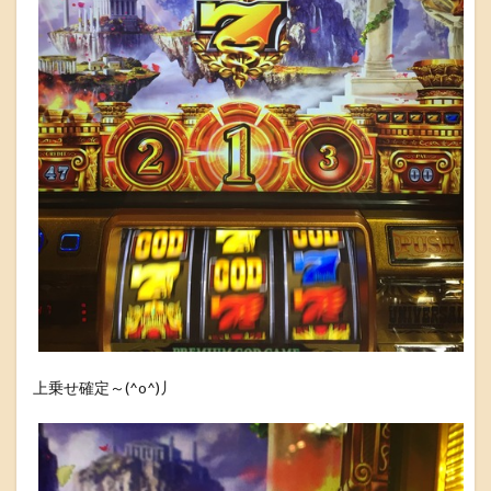
上乗せ確定～(^o^)丿