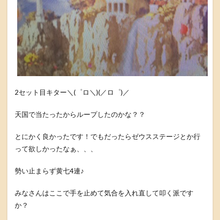
2セット目キター＼(゜ロ＼)(／ロ゜)／
天国で当たったからループしたのかな？？
とにかく良かったです！でもだったらゼウスステージとか行
って欲しかったなぁ、、、
勢い止まらず黄七4連♪
みなさんはここで手を止めて気合を入れ直して叩く派です
か？