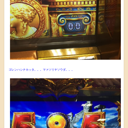
ゴレンハシナカッタ。。。マァソリヤソウダ。。。