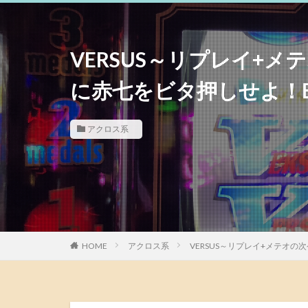
VERSUS～リプレイ+
に赤七をビタ押しせよ！
アクロス系
HOME
アクロス系
VERSUS～リプレイ+メテオ