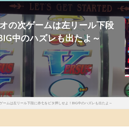
メテオの次ゲームは左リール下段
BIG中のハズレも出たよ～
の次ゲームは左リール下段に赤七をビタ押しせよ！BIG中のハズレも出たよ～