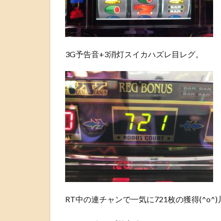
3G予告音+3消灯スイカハズレ目レグ。
RT中の連チャンで一気に721枚の獲得(^o^)