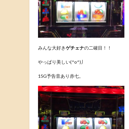
みんな大好き
ゲチェナ
の二確目！！
やっぱり美しい(^o^)丿
15G予告音あり赤七。