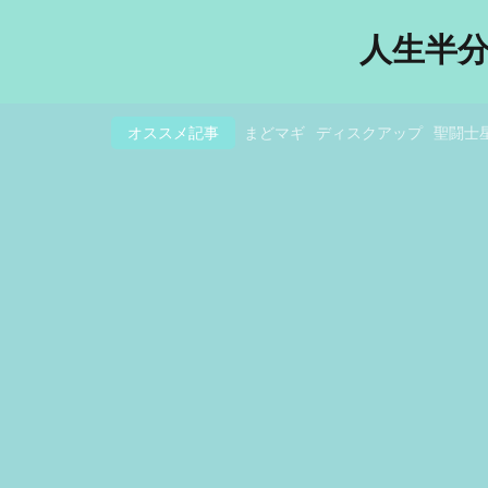
人生半
オススメ記事
まどマギ
ディスクアップ
聖闘士