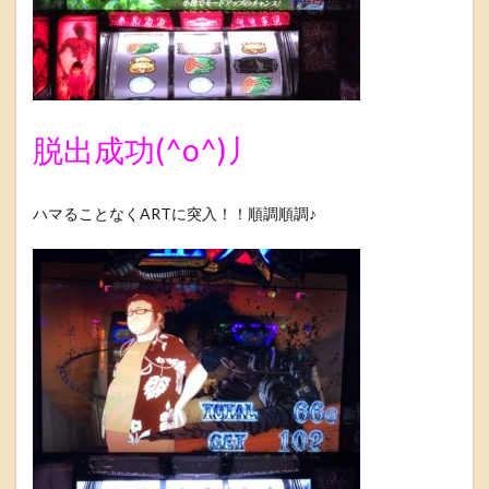
脱出成功(^o^)丿
ハマることなくARTに突入！！順調順調♪