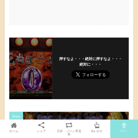
押すなよ・・・絶対に押すなよ・・・
絶対に・・・
Prev
ホーム
シェア
天井・ゾーン早見
Re:ゼロ
TOPへ
表