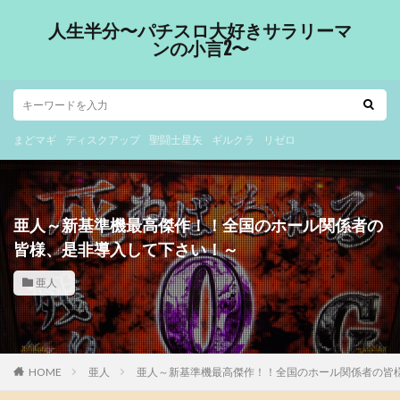
人生半分〜パチスロ大好きサラリーマ
ンの小言2〜
まどマギ
ディスクアップ
聖闘士星矢
ギルクラ
リゼロ
亜人～新基準機最高傑作！！全国のホール関係者の
皆様、是非導入して下さい！～
亜人
HOME
亜人
亜人～新基準機最高傑作！！全国のホール関係者の皆