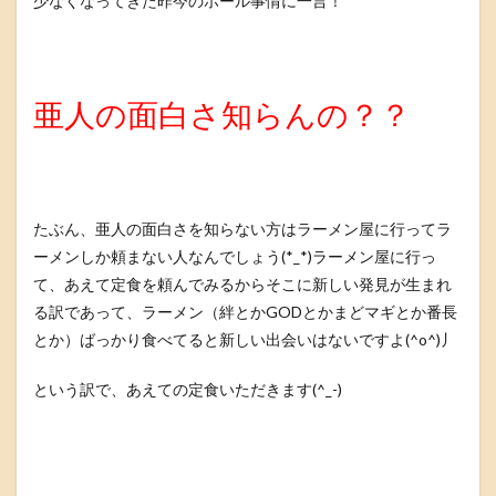
少なくなってきた昨今のホール事情に一言！
亜人の面白さ知らんの？？
たぶん、亜人の面白さを知らない方はラーメン屋に行ってラ
ーメンしか頼まない人なんでしょう(*_*)ラーメン屋に行っ
て、あえて定食を頼んでみるからそこに新しい発見が生まれ
る訳であって、ラーメン（絆とかGODとかまどマギとか番長
とか）ばっかり食べてると新しい出会いはないですよ(^o^)丿
という訳で、あえての定食いただきます(^_-)