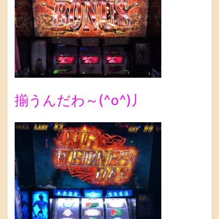
揃うんだわ～(^o^)丿