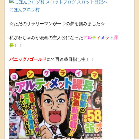
にほんブログ村
☆ただのサラリーマンが一つの夢を掴みました☆
私ざわちゃみが漫画の主人公になった
ア
ル
テ
ィ
メ
ッ
ト
課
長
！！
パニック7ゴールド
にて
再連載目指し中！！