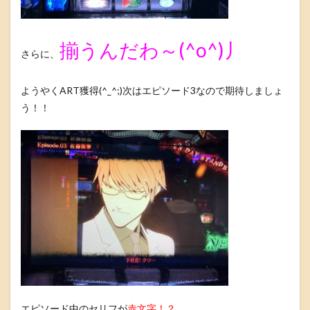
揃うんだわ～(^o^)丿
さらに、
ようやくART獲得(^_^;)次はエピソード3なので期待しましょ
う！！
エピソード中のセリフが
赤文字！？