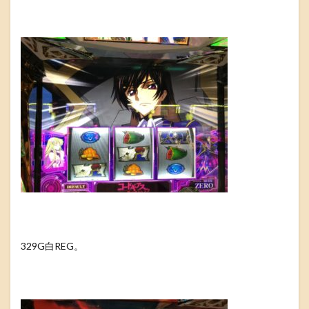
329G白REG。