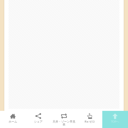
ホーム
シェア
天井・ゾーン早見
Re:ゼロ
TOPへ
表