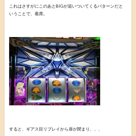
これはさすがにこのあとBIGが追いついてくるパターンだと
いうことで、着席。
すると、ギアス目リプレイから扉が閉まり、、、