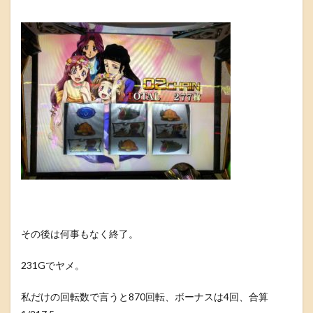
その後は何事もなく終了。
231Gでヤメ。
私だけの回転数で言うと870回転、ボーナスは4回、合算