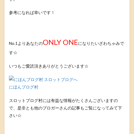
参考になれば幸いです！
ONLY ONE
No.1よりあなたの
になりたいざわちゃみで
す☆
いつもご愛読頂きありがとうございます☆
にほんブログ村
スロットブログ村には有益な情報がたくさんございますの
で、是非とも他のブロガーさんの記事もご覧になってみて下
さい☆