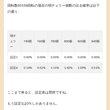
回転数65536回転の場合の弱チェリー個数の出る確率は以下
の通り、
弱チ
ェリ
740個
760個
780個
800個
820個
840個
ー
設定1
0.00%
0.00%
0.00%
0.00%
0.00%
0.00%
設定6
0.14%
0.52%
1.11%
1.42%
1.09%
0.51%
ここまで来ると、設定差は歴然ですね。
もう設定1は0％しかありません。