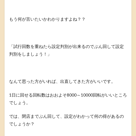
もう何が言いたいかわかりますよね？？
「試行回数を重ねたら設定判別が出来るのでぶん回して設定
判別をしましょう！」
なんて思った方がいれば、出直してきた方がいいです。
1日に回せる回転数はおおよそ8000～10000回転がいいところ
でしょう。
では、閉店までぶん回して、設定がわかって何の得があるの
でしょうか？