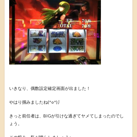
いきなり、偶数設定確定画面が出ました！
やはり掴みましたね(^o^)丿
きっと前任者は、BIGが引けな過ぎてヤメてしまったのでし
ょう。