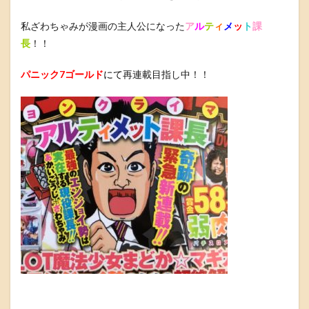
私ざわちゃみが漫画の主人公になった
ア
ル
テ
ィ
メ
ッ
ト
課
長
！！
パニック7ゴールド
にて
再連載目指し中！！