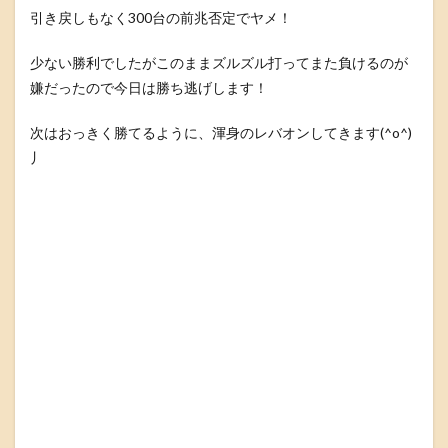
引き戻しもなく300台の前兆否定でヤメ！
少ない勝利でしたがこのままズルズル打ってまた負けるのが
嫌だったので今日は勝ち逃げします！
次はおっきく勝てるように、渾身のレバオンしてきます(^o^)
丿