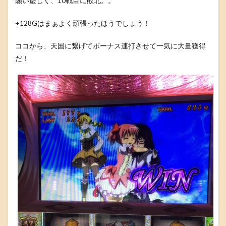
願い虚しく、10戦目に敗北。。
+128Gはまぁよく頑張ったほうでしょう！
ココから、天国に繋げてボーナス連打させて一気に大量獲得
だ！