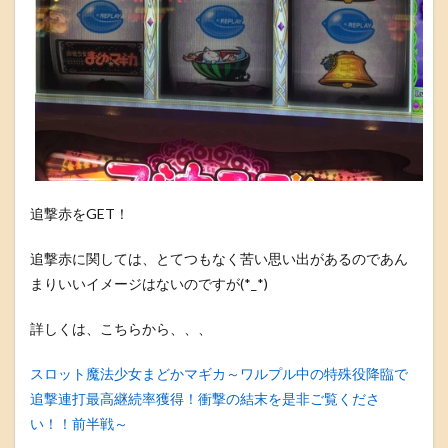
追撃赤をGET！
追撃赤に関しては、とてつもなく苦い思い出があるのであん
まりいいイメージはないのですが(*_*)
詳しくは、こちらから、、、
スロット魔法少女まどかマギカ～ワルプル中の特殊役降臨で
追撃連打最高継続率獲得！衝撃の結末を是非ご覧くださ
い！！前半戦～