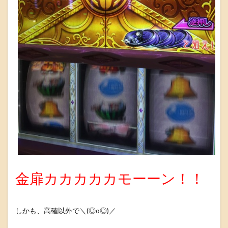
金扉カカカカカモーーン！！
しかも、高確以外で＼(◎o◎)／