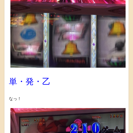
単・発・乙
なっ！