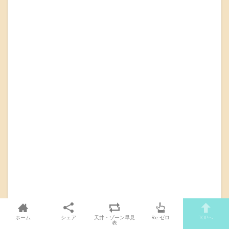
ホーム
シェア
天井・ゾーン早見
Re:ゼロ
TOPへ
表