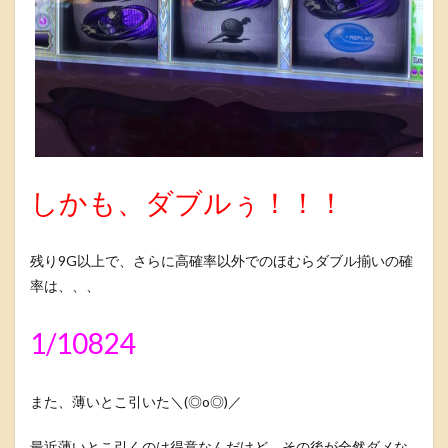
しかも、ダブルぅ！！！
残り9G以上で、さらに高確率以外でのほむらダブル揃いの確
率は、、、
1/10824
また、薄いとこ引いた＼(◎o◎)／
最近薄いとこ引くのは得意なんだけど、その後が全然ダメな