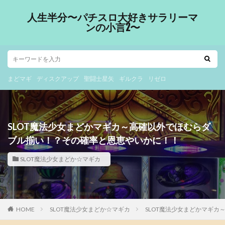
人生半分〜パチスロ大好きサラリーマ
ンの小言2〜
まどマギ
ディスクアップ
聖闘士星矢
ギルクラ
リゼロ
SLOT魔法少女まどかマギカ～高確以外でほむらダ
ブル揃い！？その確率と恩恵やいかに！！
SLOT魔法少女まどか☆マギカ
HOME
SLOT魔法少女まどか☆マギカ
SLOT魔法少女まどかマギ