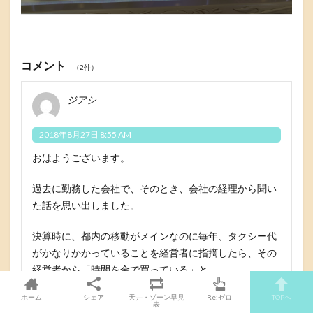
コメント
（2件）
ジアシ
2018年8月27日 8:55 AM
おはようございます。
過去に勤務した会社で、そのとき、会社の経理から聞い
た話を思い出しました。
決算時に、都内の移動がメインなのに毎年、タクシー代
がかなりかかっていることを経営者に指摘したら、その
経営者から「時間を金で買っている」と。
バブル時代と勘違いしていますね。
ホーム
シェア
天井・ゾーン早見
Re:ゼロ
TOPへ
表