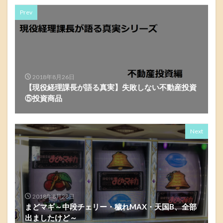
Prev
2018年8月26日
【現役経理課長が語る真実】失敗しない不動産投資
⑤投資商品
Next
2018年8月28日
まどマギ～中段チェリー・穢れMAX・天国B、全部
出ましたけど～