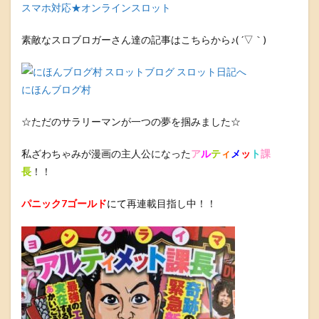
スマホ対応★オンラインスロット
素敵なスロブロガーさん達の記事はこちらから♪( ´▽｀)
にほんブログ村
☆ただのサラリーマンが一つの夢を掴みました☆
私ざわちゃみが漫画の主人公になった
ア
ル
テ
ィ
メ
ッ
ト
課
長
！！
パニック7ゴールド
にて
再連載目指し中！！