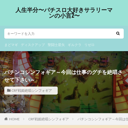
人生半分〜パチスロ大好きサラリーマ
ンの小言2〜
まどマギ
ディスクアップ
聖闘士星矢
ギルクラ
リゼロ
パチンコシンフォギア～今回は仕事のグチを絶唱さ
せて下さい～
CRF戦姫絶唱シンフォギア
HOME
CRF戦姫絶唱シンフォギア
パチンコシンフォギア～今回は