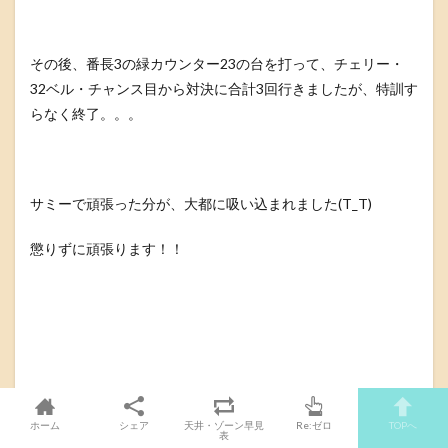
その後、番長3の緑カウンター23の台を打って、チェリー・
32ベル・チャンス目から対決に合計3回行きましたが、特訓す
らなく終了。。。
サミーで頑張った分が、大都に吸い込まれました(T_T)
懲りずに頑張ります！！
ホーム
シェア
天井・ゾーン早見
Re:ゼロ
TOPへ
表