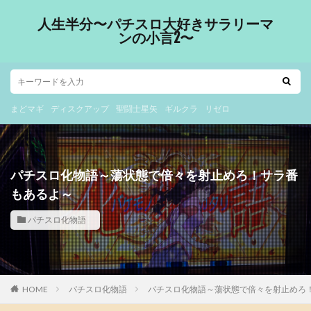
人生半分〜パチスロ大好きサラリーマ
ンの小言2〜
まどマギ
ディスクアップ
聖闘士星矢
ギルクラ
リゼロ
パチスロ化物語～蕩状態で倍々を射止めろ！サラ番
もあるよ～
パチスロ化物語
HOME
パチスロ化物語
パチスロ化物語～蕩状態で倍々を射止めろ