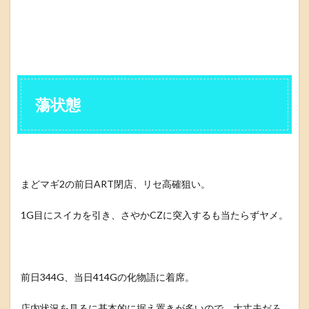
蕩状態
まどマギ2の前日ART閉店、リセ高確狙い。
1G目にスイカを引き、さやかCZに突入するも当たらずヤメ。
前日344G、当日414Gの化物語に着席。
店内状況を見るに基本的に据え置きが多いので、大丈夫だろ