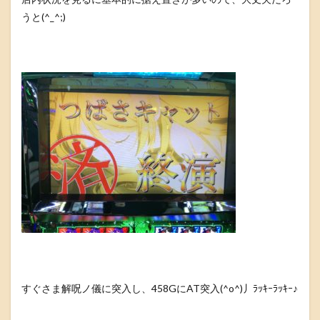
うと(^_^;)
すぐさま解呪ノ儀に突入し、458GにAT突入(^o^)丿ﾗｯｷｰﾗｯｷｰ♪