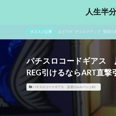
人生半
オススメ記事
まどマギ
ディスクアップ
聖闘士
パチスロコードギアス 
REG引けるならART直
パチスロコードギアス 反逆のルルーシュR2