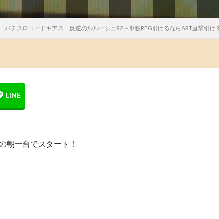
パチスロコードギアス 反逆のルルーシュR2～単独REG引けるならART直撃引け
2の朝一台でスタート！