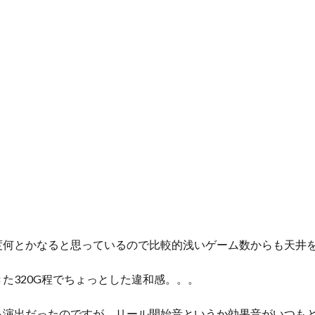
度何とかなると思っているので比較的浅いゲーム数からも天井
た320G程でちょっとした違和感。。。
る演出だったのですが、リール開始音というか効果音がいつも