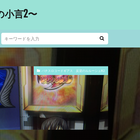
小言2〜
パチスロコードギアス 反逆のルルーシュR2