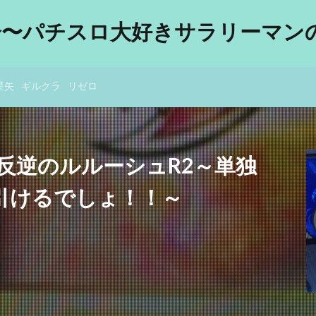
分〜パチスロ大好きサラリーマンの
星矢
ギルクラ
リゼロ
反逆のルルーシュR2～単独
撃引けるでしょ！！～