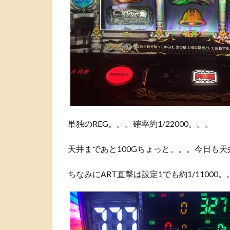
単独のREG。。。確率約1/22000。。。
天井まであと100Gちょっと。。。今日も
ちなみにART直撃は設定1でも約1/11000