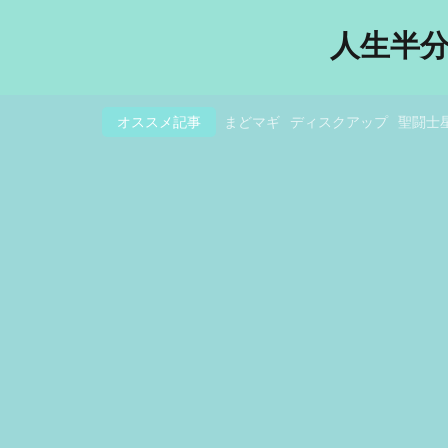
人生半
オススメ記事
まどマギ
ディスクアップ
聖闘士