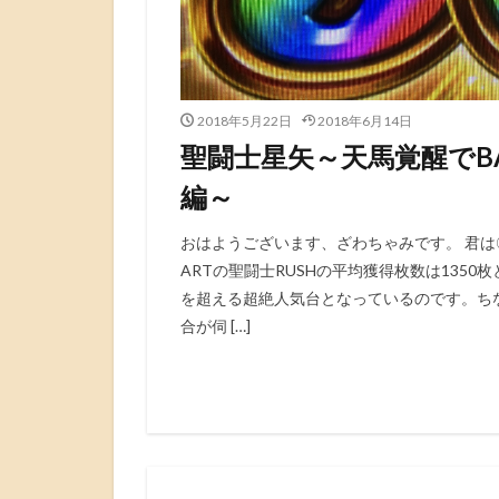
2018年5月22日
2018年6月14日
聖闘士星矢～天馬覚醒でBA
編～
おはようございます、ざわちゃみです。 君は
ARTの聖闘士RUSHの平均獲得枚数は1350
を超える超絶人気台となっているのです。ちな
合が伺 […]