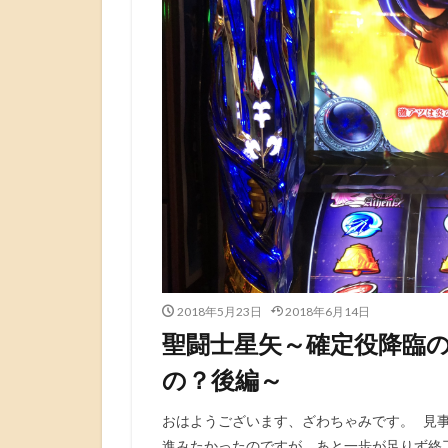
2018年5月23日
2018年6月14日
聖闘士星矢～確定役降臨の
の？後編～
おはようございます、ざわちゃみです。 見事
進みたかったのですが、あと一歩が足りず終