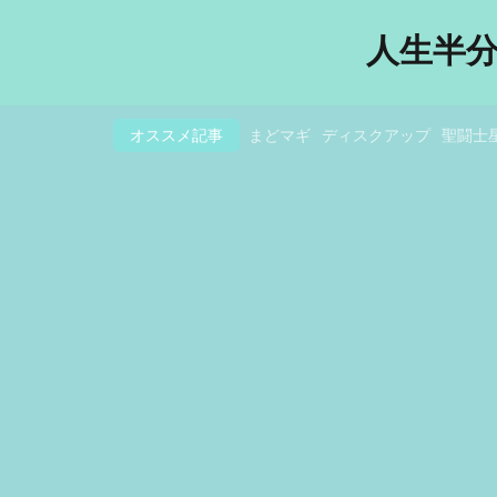
人生半
オススメ記事
まどマギ
ディスクアップ
聖闘士