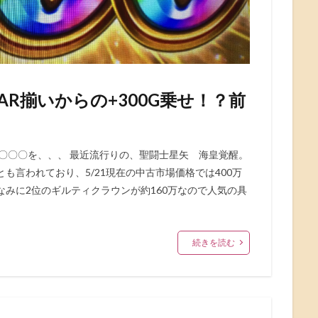
R揃いからの+300G乗せ！？前
〇〇〇を、、、 最近流行りの、聖闘士星矢 海皇覚醒。
枚とも言われており、5/21現在の中古市場価格では400万
みに2位のギルティクラウンが約160万なので人気の具
続きを読む