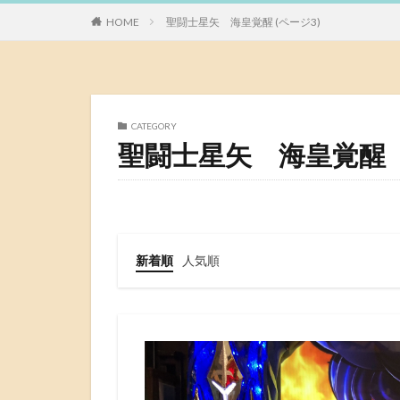
HOME
聖闘士星矢 海皇覚醒 (ページ3)
CATEGORY
聖闘士星矢 海皇覚醒
新着順
人気順