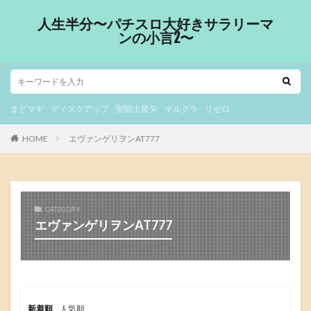
人生半分〜パチスロ大好きサラリーマ
ンの小言2〜
まどマギ
ディスクアップ
聖闘士星矢
ギルクラ
リゼロ
HOME
エヴァンゲリヲンAT777
CATEGORY
エヴァンゲリヲンAT777
新着順
人気順