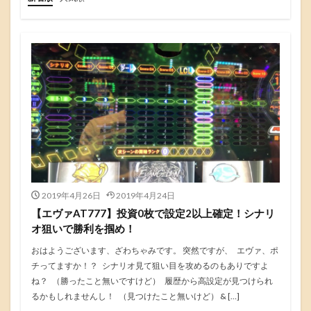
2019年4月26日
2019年4月24日
【エヴァAT777】投資0枚で設定2以上確定！シナリ
オ狙いで勝利を掴め！
おはようございます、ざわちゃみです。 突然ですが、 エヴァ、ポ
チってますか！？ シナリオ見て狙い目を攻めるのもありですよ
ね？ （勝ったこと無いですけど） 履歴から高設定が見つけられ
るかもしれませんし！ （見つけたこと無いけど） & […]