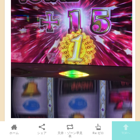
シングル揃いの分も行ってみましょう！！
ホーム
シェア
天井・ゾーン早見
Re:ゼロ
TOPへ
表