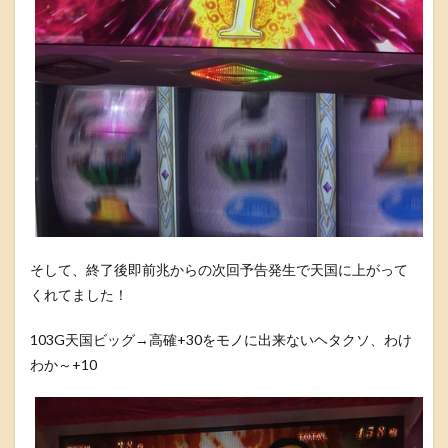
そして、終了後即前兆からの次回予告発生で天国に上がって
くれてました！
103G天国ビッグ→高確+30をモノに出来ないヘタクソ、わけ
わか～+10