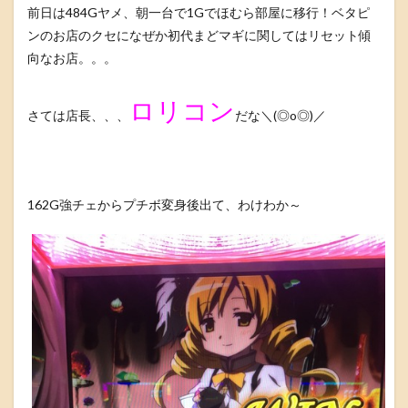
前日は484Gヤメ、朝一台で1Gでほむら部屋に移行！ベタピ
ンのお店のクセになぜか初代まどマギに関してはリセット傾
向なお店。。。
ロリコン
さては店長、、、
だな＼(◎o◎)／
162G強チェからプチボ変身後出て、わけわか～