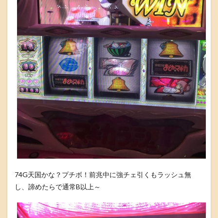
74G天国かな？プチボ！前兆中に強チェ引くもラッシュ無
し、諦めたらで通常B以上～