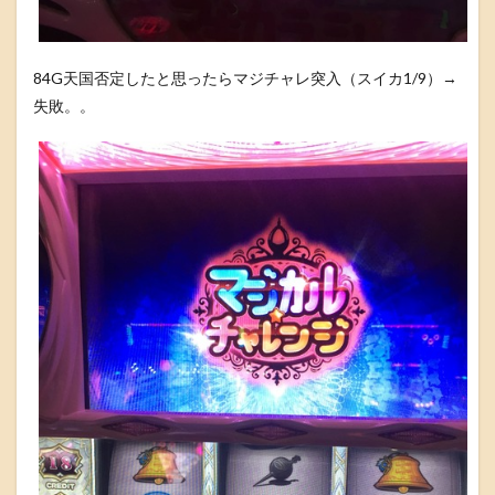
84G天国否定したと思ったらマジチャレ突入（スイカ1/9）→
失敗。。