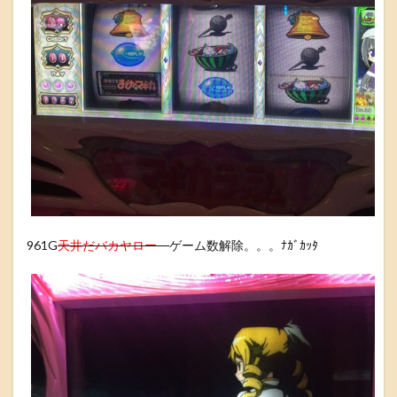
961G
天井だバカヤロー
ゲーム数解除。。。ﾅｶﾞｶｯﾀ