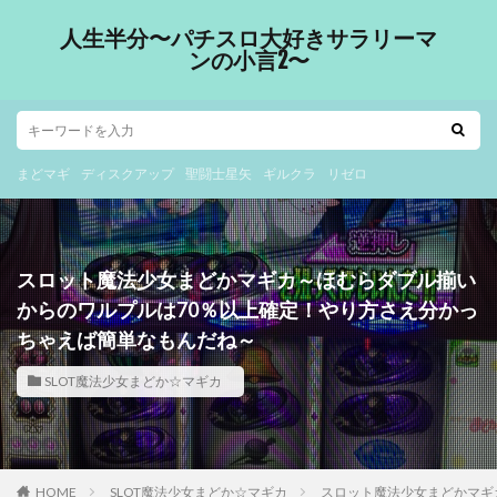
人生半分〜パチスロ大好きサラリーマ
ンの小言2〜
まどマギ
ディスクアップ
聖闘士星矢
ギルクラ
リゼロ
スロット魔法少女まどかマギカ～ほむらダブル揃い
からのワルプルは70％以上確定！やり方さえ分かっ
ちゃえば簡単なもんだね～
SLOT魔法少女まどか☆マギカ
HOME
SLOT魔法少女まどか☆マギカ
スロット魔法少女まどかマギ