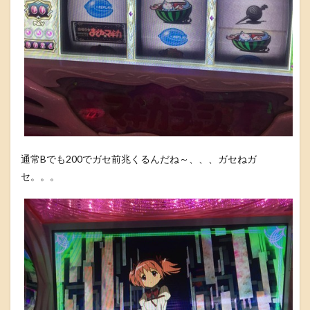
通常Bでも200でガセ前兆くるんだね～、、、ガセねガ
セ。。。