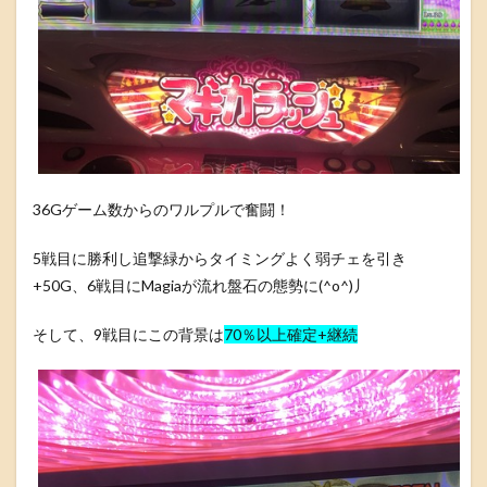
36Gゲーム数からのワルプルで奮闘！
5戦目に勝利し追撃緑からタイミングよく弱チェを引き
+50G、6戦目にMagiaが流れ盤石の態勢に(^o^)丿
そして、9戦目にこの背景は
70％以上確定+継続