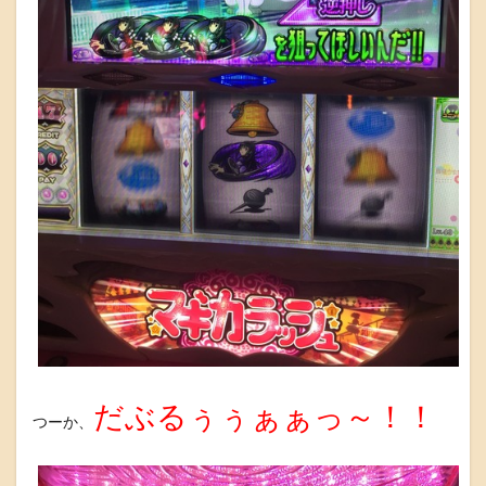
だぶるぅぅぁぁっ～！！
つーか、