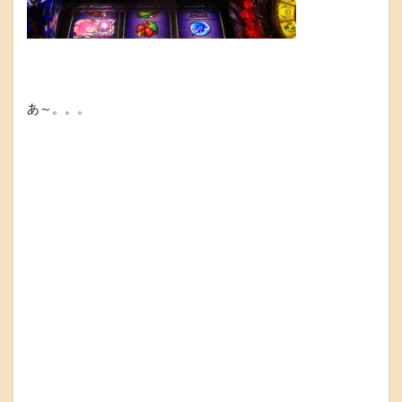
あ～。。。