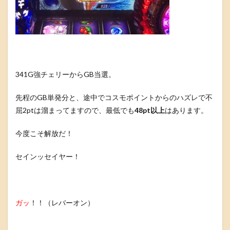
341G強チェリーからGB当選。
先程のGB単発分と、途中でコスモポイントからのハズレで不
屈2ptは溜まってますので、最低でも
48pt以上
はあります。
今度こそ解放だ！
セインッセイヤー！
ガッ
！！（レバーオン）