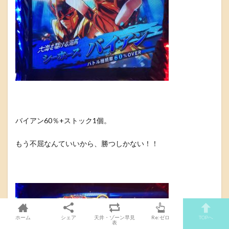
バイアン60％+ストック1個。
もう不屈なんていいから、勝つしかない！！
ホーム
シェア
天井・ゾーン早見
Re:ゼロ
TOPへ
表