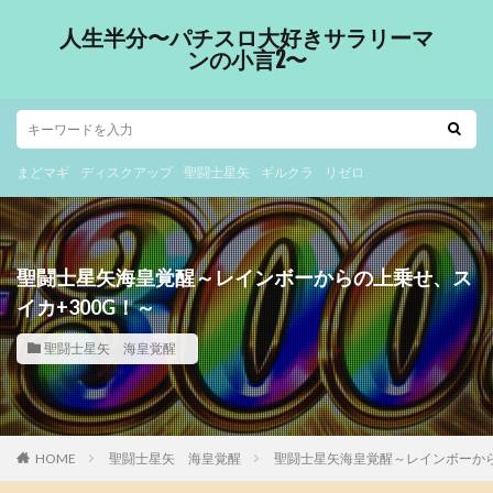
人生半分〜パチスロ大好きサラリーマ
ンの小言2〜
まどマギ
ディスクアップ
聖闘士星矢
ギルクラ
リゼロ
聖闘士星矢海皇覚醒～レインボーからの上乗せ、ス
イカ+300G！～
聖闘士星矢 海皇覚醒
HOME
聖闘士星矢 海皇覚醒
聖闘士星矢海皇覚醒～レインボーから