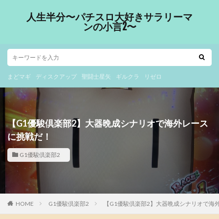
人生半分〜パチスロ大好きサラリーマ
ンの小言2〜
まどマギ
ディスクアップ
聖闘士星矢
ギルクラ
リゼロ
【G1優駿倶楽部2】大器晩成シナリオで海外レース
に挑戦だ！
G1優駿倶楽部2
HOME
G1優駿倶楽部2
【G1優駿倶楽部2】大器晩成シナリオで海