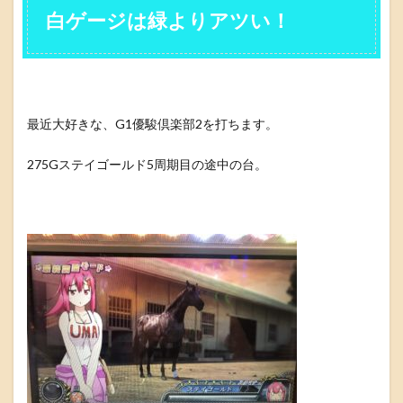
白ゲージは緑よりアツい！
最近大好きな、G1優駿倶楽部2を打ちます。
275Gステイゴールド5周期目の途中の台。