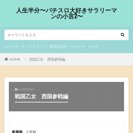
人生半分〜パチスロ大好きサラリーマ
ンの小言2〜
まどマギ
ディスクアップ
聖闘士星矢
ギルクラ
リゼロ
HOME
戦国乙女 西国参戦編
CATEGORY
戦国乙女 西国参戦編
新着順
人気順