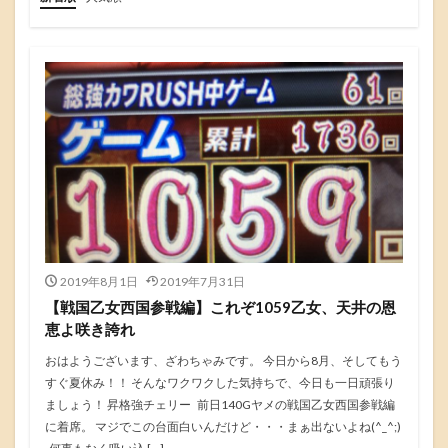
2019年8月1日
2019年7月31日
【戦国乙女西国参戦編】これぞ1059乙女、天井の恩
恵よ咲き誇れ
おはようございます、ざわちゃみです。 今日から8月、そしてもう
すぐ夏休み！！ そんなワクワクした気持ちで、今日も一日頑張り
ましょう！ 昇格強チェリー 前日140Gヤメの戦国乙女西国参戦編
に着席。 マジでこの台面白いんだけど・・・まぁ出ないよね(^_^;)