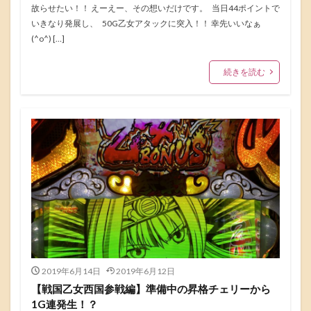
故らせたい！！ えーえー、その想いだけです。 当日44ポイントで
いきなり発展し、 50G乙女アタックに突入！！ 幸先いいなぁ
(^o^) […]
続きを読む
2019年6月14日
2019年6月12日
【戦国乙女西国参戦編】準備中の昇格チェリーから
1G連発生！？