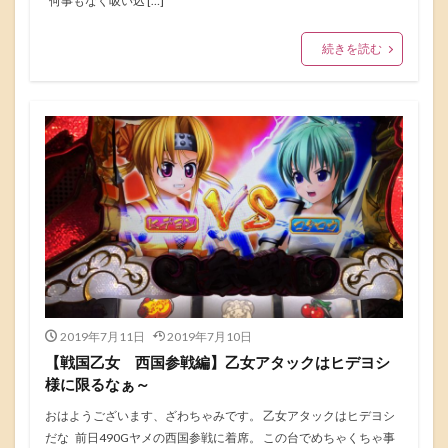
何事もなく吸い込 […]
続きを読む
2019年7月11日
2019年7月10日
【戦国乙女 西国参戦編】乙女アタックはヒデヨシ
様に限るなぁ～
おはようございます、ざわちゃみです。 乙女アタックはヒデヨシ
だな 前日490Gヤメの西国参戦に着席。 この台でめちゃくちゃ事