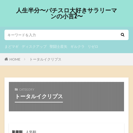
人生半分〜パチスロ大好きサラリーマ
ンの小言2〜
まどマギ
ディスクアップ
聖闘士星矢
ギルクラ
リゼロ
HOME
トータルイクリプス
CATEGORY
トータルイクリプス
新着順
人気順